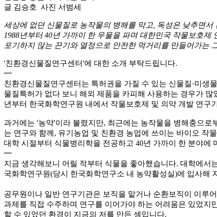
글
김승호
사진
서범세
세상에 없던 신물질로 농작물의 병해를 막고, 독성은 낮추면서
1988년부터 40년 가까이 한 우물을 파며 대한민국 작물보호
포기하지 않는 끈기와 열정으로 안전한 먹거리를 만들어가는 그
'친환경신물질연구센터'에 대한 소개 부탁드립니다.
━
친환경신물질연구센터는 특허권을 가질 수 있는 신물질·미생물을
물질특허가 없다 보니 해외 제품을 카피해 사용하는 경우가 많았고
년부터 한국화학연구원 내에서 작물보호제 및 의약 개발 연구
과거에는 '농약'이라 불렸지만, 최근에는 농작물을 병해충으로
는 연구와 함께, 유기농업 및 친환경 농업에 쓰이는 바이오 작
대학 시절부터 식물병리학을 전공하고 40년 가까이 한 분야에
━
지금 생각해보니 어릴 적부터 식물을 좋아했습니다. 대학에서는
국화학연구원(당시 한국화학연구소 내 농약활성실)에 입사해 
공무원이나 일반 연구기관은 보직을 맡거나 순환보직이 이루어지
과제를 직접 수주하며 연구를 이어가야 하는 어려움은 있었지만,
할 수 있었던 환경이 지금의 저를 만든 셈입니다.