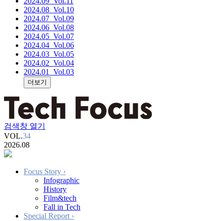
2024.09
_Vol.11
2024.08
_Vol.10
2024.07
_Vol.09
2024.06
_Vol.08
2024.05
_Vol.07
2024.04
_Vol.06
2024.03
_Vol.05
2024.02
_Vol.04
2024.01
_Vol.03
더보기
검색창 열기
VOL.
34
2026.08
Focus Story
›
Infographic
History
Film&tech
Fall in Tech
Special Report
›