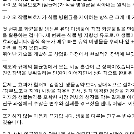
바이오 작물보호제(살균제)가 식물 병원균을 막아내는 원리는
━
바이오 작물보호제가 식물 병원균을 제어하는 방식은 크게 네 
첫 번째로 항균물질 생성은 유익 미생물이 직접 항균물질을 만
을 활용하는 겁니다. 세 번째는 식물 병 저항성 유도로, 미생
효과)입니다. 증식 속도가 매우 빠른 유익 미생물을 뿌리나 잎
자리를 잡지 못합니다.
뛰어난 기술을 개발해도 상업화 과정에서 현실적인 장벽에 부딪
━
제도와 규제의 불균형에서 오는 시장 혼란이 큰 장벽이었습니다
진입장벽을 낮춰달라는 민원이 이어지면서 상대적으로 완화된 요
문제는 효과가 철저히 검증된 '생물농약'보다, 상대적으로 절
(정부보조금 지원) 시장을 점유하면서, 정작 엄격한 검증을 거
자재와 생물농약을 포함한 시장 전체의 성장을 막는 결과로 이
연구 과정에서 수많은 변수와 실패를 겪으셨을 텐데, 어떻게 
━
포기하지 않는 마음과 끈기입니다. 생물을 다루는 연구는 변수가
있습니다.
과거 선배 연구원들이 "국내에서는 어렵다"고 했던 실험이 있었습