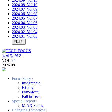
2024.09
_Vol.11
2024.08
_Vol.10
2024.07
_Vol.09
2024.06
_Vol.08
2024.05
_Vol.07
2024.04
_Vol.06
2024.03
_Vol.05
2024.02
_Vol.04
2024.01
_Vol.03
더보기
검색창 열기
VOL.
34
2026.08
Focus Story
›
Infographic
History
Film&tech
Fall in Tech
Special Report
›
M.AX Series
Changing Tomorrow
›