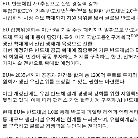
EU, 반도체법 2.0 추진으로 산업 경쟁력 강화
Chips Act
Chi
유럽연합EU이 기존 반도체법
을 보완한 '반도체법 2.0
사업화와 시장 수요 확대까지 지원 범위를 넓혀 글로벌 반도체
EU 집행위원회는 지난 6월 기술 주권 패키지의 일환으로 반도체
DA
도체 투자 확대 등이 담겼다. 특히 미국 국방고등연구계획국
생산 확대에서 산업 생태계 육성으로 전환
이번 개정안은 반도체 공급 확대에 집중했던 기존 반도체법과 
와 회원국, 민간이 공동 투자하는 체계를 구축하는 한편, 인허
가치사슬 전반으로 확대할 예정이다.
EU는 2035년까지 공공과 민간을 합쳐 총 1200억 유로를 투자
원회가 생산 우선순위를 조정할 수 있는 권한도 마련했다.
이번 개정안에는 유럽 반도체 설계 경쟁력 강화를 위한 지원책도
못하고 있다. 이에 따라 팹리스 기업 협력체계 구축과 AI 반
현재 EU는 반도체법 1.0을 통해 반도체 파일럿 라인과 역량센
등 대규모 생산시설 유치에는 한계를 드러냈으며, 유럽회계감
를 구축하고 글로벌 경쟁력을 높인다는 전략이다.