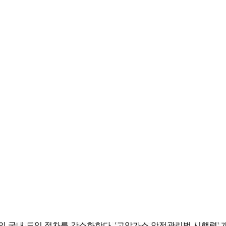
의 국내 도입 절차를 간소화한다. '고압가스 안전관리법 시행령' 