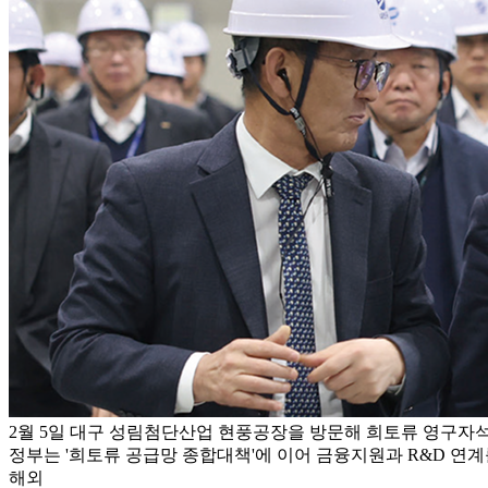
2월 5일 대구 성림첨단산업 현풍공장을 방문해 희토류 영구자
정부는 '희토류 공급망 종합대책'에 이어 금융지원과 R&D 연
해외