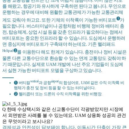
공중 교통망을 만드는 건 크게 어렵지 않습니다. 이미 많은 시도
를 해왔고, 항공기와 유사하게 구축하면 된다고 봅니다. 무인으로
운행하는 경우에 대비해 원활한 교통관제가 가능한 교통관리체
❶
계도 갖춰야 하고요. 또한 기체의 이착륙이 가능한 버티포트
가
필요합니다. 버스터미널이나 공항처럼 비행체 정비와 배터리 충
전, 탑승체계, 상업 시설 등을 갖춘 인프라가 필요하다는 점에서
버티포트는 중요한 인프라라 할 수 있습니다. 도심에서 운행하려
면 중심지에 버티포트가 구축돼야 하는데요. 기존 헬리패드
Helipad❷
를 이용한다 해도 한계가 있습니다. 충전이나 정비 시설은
물론 다른 교통수단으로 환승할 수 있는 연계 교통망도 갖춰야 하
기 때문입니다. 실제로 UAM 개발에 나선 주요 기업들이 도심에
서 실현 가능한 버티포트 모델을 구상하고 있습니다.
vertical
airport
❶ 버티컬
과 공항
의 합성어로, UAM 같은 수직 이착륙 비
행체가 충전 및 정비 등을 할 수 있는 터미널이다.
❷ 헬리콥터 또는 드론의 수직 이착륙을 위한 비행장.
Q 한때 수상택시와 같은 신교통수단이 각광받았지만 시장에
서 외면받은 사례를 볼 수 있는데요. UAM 상용화 성공의 관건
은 무엇이라고 보시나요?
경제성과 안전성이 담보돼야 합니다. 이동시간 단축이 가장 큰