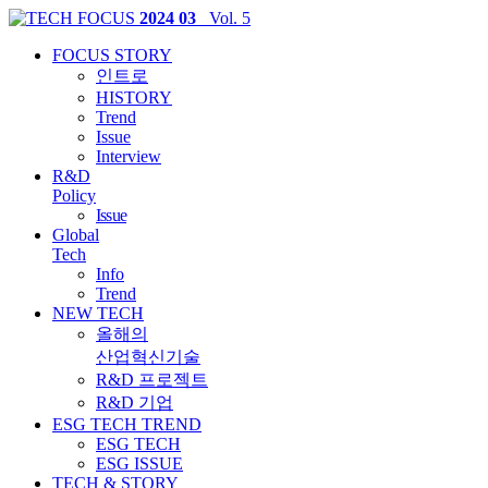
2024 03
_Vol. 5
FOCUS STORY
인트로
HISTORY
Trend
Issue
Interview
R&D
Policy
Issue
Global
Tech
Info
Trend
NEW
TECH
올해의
산업혁신기술
R&D 프로젝트
R&D 기업
ESG TECH TREND
ESG TECH
ESG ISSUE
TECH & STORY