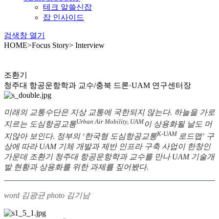
테크 알쓸신잡
잡 인사이드
검색창 열기
HOME
>
Focus Story
>
Interview
UAM 상용화
안전성·에너지원 확보가 관건
조환기
청주대 항공운항학과 교수/충북 드론·UAM 연구센터장
미래의 교통수단은 지상 교통에 국한되지 않는다. 하늘을 가로
Urban Air Mobility, UAM
지르는 도심항공교통
이 상용화될 날도 머
K-UAM
지않아 보인다. 정부의 ‘한국형 도심항공교통
로드맵’ 구
상에 따라 UAM 기체 개발과 제반 인프라 구축 사업이 한창인
가운데 조환기 청주대 항공운항학과 교수를 만나 UAM 기술개
발 현황과 상용화를 위한 과제를 짚어봤다.
word 김광균 photo 김기남