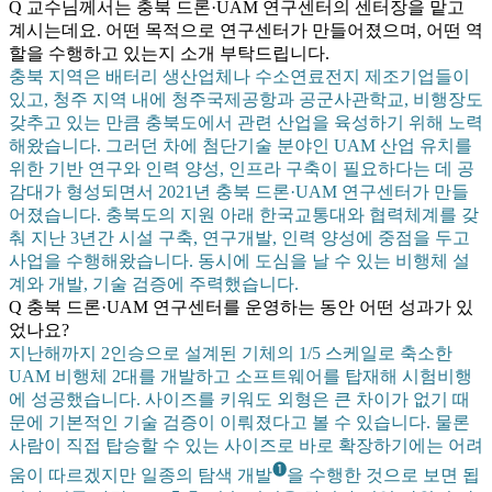
Q 교수님께서는 충북 드론·UAM 연구센터의 센터장을 맡고
계시는데요. 어떤 목적으로 연구센터가 만들어졌으며, 어떤 역
할을 수행하고 있는지 소개 부탁드립니다.
충북 지역은 배터리 생산업체나 수소연료전지 제조기업들이
있고, 청주 지역 내에 청주국제공항과 공군사관학교, 비행장도
갖추고 있는 만큼 충북도에서 관련 산업을 육성하기 위해 노력
해왔습니다. 그러던 차에 첨단기술 분야인 UAM 산업 유치를
위한 기반 연구와 인력 양성, 인프라 구축이 필요하다는 데 공
감대가 형성되면서 2021년 충북 드론·UAM 연구센터가 만들
어졌습니다. 충북도의 지원 아래 한국교통대와 협력체계를 갖
춰 지난 3년간 시설 구축, 연구개발, 인력 양성에 중점을 두고
사업을 수행해왔습니다. 동시에 도심을 날 수 있는 비행체 설
계와 개발, 기술 검증에 주력했습니다.
Q 충북 드론·UAM 연구센터를 운영하는 동안 어떤 성과가 있
었나요?
지난해까지 2인승으로 설계된 기체의 1/5 스케일로 축소한
UAM 비행체 2대를 개발하고 소프트웨어를 탑재해 시험비행
에 성공했습니다. 사이즈를 키워도 외형은 큰 차이가 없기 때
문에 기본적인 기술 검증이 이뤄졌다고 볼 수 있습니다. 물론
사람이 직접 탑승할 수 있는 사이즈로 바로 확장하기에는 어려
❶
움이 따르겠지만 일종의 탐색 개발
을 수행한 것으로 보면 됩