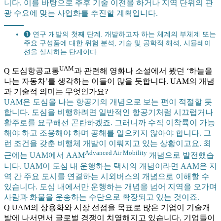
니다. 이를 바탕으로 추후 기술 이전을 하거나 지역 단위의 관
광 수요에 맞는 사업화를 추진할 계획입니다.
❶ 연구 개발의 첫째 단계. 개발하고자 하는 체계의 부체계 또는
주요 구성품에 대한 위험 분석, 기술 및 공학적 해석, 시뮬레이
션을 실시하는 단계이다.
UAM
Q 도심항공교통
과 관련해 영화나 소설에서 봤던 ‘하늘을
나는 자동차’를 생각하는 이들이 많을 듯합니다. UAM의 개념
과 기술적 의미는 무엇인가요?
UAM은 도심을 나는 항공기의 개념으로 보는 편이 적절할 듯
합니다. 도심을 비행하려면 일반적인 항공기처럼 시끄럽거나
활주로를 요구해선 곤란하겠죠. 그러니까 수직 이착륙이 가능
해야 하고 조용해야 하며 공해를 일으키지 않아야 합니다. 그
런 조건을 갖춘 비행체 개발이 이뤄지고 있는 상황이고요. 최
Advanced Air Mobility
근에는 UAM에서 AAM
개념으로 발전했습
니다. UAM이 도심 내 운행하는 택시의 개념이라면 AAM은 지
역 간 주요 도시를 연결하는 시외버스의 개념으로 이해할 수
있습니다. 도심 내에서만 운행하는 개념을 넘어 지역을 오가며
사람과 화물을 운송하는 수단으로 확장되고 있는 것이죠.
Q UAM의 상용화와 시장 선점을 목표로 많은 기업이 기술개
발에 나서면서 글로벌 경쟁이 치열해지고 있습니다. 기업들이