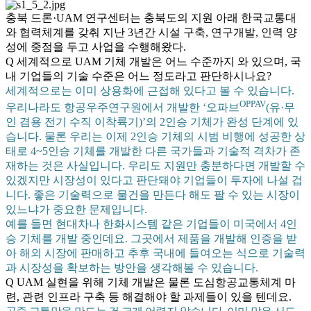
충북 드론·UAM 연구센터는 충북도의 지원 아래 한국교통대
와 협력체계를 갖춰 지난 3년간 시설 구축, 연구개발, 인력 양
성에 중점을 두고 사업을 수행해왔다.
Q 세계적으로 UAM 기체 개발은 어느 수준까지 와 있으며, 국
내 기업들의 기술 수준은 어느 정도라고 판단하시나요?
세계적으로는 이미 상용화에 근접해 있다고 볼 수 있습니다.
OPPAV
우리나라도 항공우주연구원에서 개발한 ‘오파브
(유·무
인 겸용 전기 수직 이착륙기)’의 2인승 기체가 완성 단계에 있
습니다. 물론 우리는 이제 2인승 기체의 시범 비행에 성공한 상
태로 4~5인승 기체를 개발한 다른 국가들과 기술적 격차가 존
재하는 것은 사실입니다. 우리도 지원만 충분하다면 개발할 수
있겠지만 시장성이 있다고 판단돼야 기업들이 투자에 나설 겁
니다. 좋은 기술력으로 물건을 만든다 해도 팔 수 있는 시장이
있느냐가 중요한 문제입니다.
예를 들면 현대차나 한화시스템 같은 기업들이 미국에서 4인
승 기체를 개발 중인데요. 그곳에서 제품을 개발해 인증을 받
아 해외 시장에 판매하고 추후 국내에 들여오는 식으로 기술력
과 시장성을 확보하는 방안을 생각해볼 수 있습니다.
Q UAM 실현을 위해 기체 개발은 물론 도심항공교통체계 마
련, 관련 인프라 구축 등 해결해야 할 과제들이 있을 텐데요.