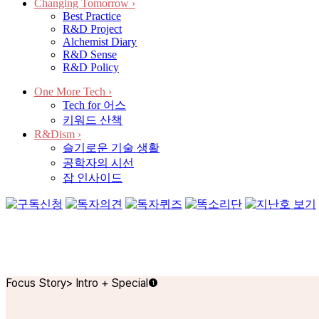
Changing Tomorrow
›
Best Practice
R&D Project
Alchemist Diary
R&D Sense
R&D Policy
One More Tech
›
Tech for 어스
키워드 산책
R&Dism
›
슬기로운 기술 생활
공학자의 시선
잡 인사이드
Focus Story
>
Intro + Special❶