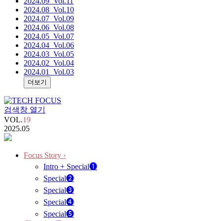
2024.09
_Vol.11
2024.08
_Vol.10
2024.07
_Vol.09
2024.06
_Vol.08
2024.05
_Vol.07
2024.04
_Vol.06
2024.03
_Vol.05
2024.02
_Vol.04
2024.01
_Vol.03
더보기
검색창 열기
VOL.
19
2025.05
Focus Story
›
Intro + Special❶
Special❷
Special❸
Special❹
Special❺