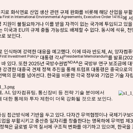
가지로 화석연료 산업 생산 관련 규제 완화를 비롯해 해당 산업을 부활
a First in International Environmental Agreements, Executive Order 14162
에 
재정 지원이 불필요하거나 이를 받을 자격이 없는 국가에 투입되고 있
는 미국과 EU의 규제 충돌 가능성도 배제할 수 없다. 동시에 석유,
으로 보인다.
 인식하며 강력한 대응을 예고했다. 이에 따라 반도체, AI, 양자컴
irst Investment Policy
Presidential Memorandum
’ 대통령 각서
를 발표(20
NDAA
바 있다. 또한 2025년 국방수권법
은 국방부 연구 보조금에 대
한 강경한 대중국 견제 정책 추진을 통해 트럼프 대통령은 중국으로의 
선택의 문제를 넘어선다. 한국을 비롯한 각국 정부와 기업은 기술 자
, AI, 양자컴퓨팅, 통신장비 등 전략 기술 분야에서
 대한 통제와 투자 제한이 더욱 강화될 것으로 보인다.
중심 접근방식에 기반을 두고 있다. 다자간 무역협정이나 국제기구보다는
조업을 부활시키고 중산층 일자리를 창출한다는 명목하에 무역법 제301
상정책은 글로벌 무역 질서에 구조적 변화를 야기하고 있으며, 한국을