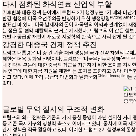
다시 점화된 화석연료 산업의 부활
기후변화 대응 정책 분야에서 트럼프 2기 행정부는 1기 때와 마찬
Putting Americ
환경 협정에 미국 우선주의를 반영하기 위한 행정명령
발표한 바 있다. 미국 납세자의 돈이 자국민의 이익과 관계없이 
는 점을 동 협약 재탈퇴의 근거로 제시했다. 트럼프의 이 같은 행보
개발과 공급망 재편이 새로운 지정학의 한 축으로 자리 잡게 될 것
강경한 대중국 견제 정책 추진
트럼프 대통령은 미·중 간 기술 패권 경쟁을 국가 전략 차원의 문제로
America F
제한은 더욱 강화될 전망이다. 트럼프는 ‘미국우선투자정책
내 전략적 부문에 대한 중국의 접근을 차단하기 위한 조치를 지시한 
동 연구에 대한 자금 지원을 제한하는 조치를 포함하고 있다. 이러
China decoupling
삼고 있다. 이에 따라 공급망 다변화와 탈중국화
는 
없다.
반도체
중국에
글로벌 무역 질서의 구조적 변화
트럼프의 외교 전략은 기존의 가치 중심 동맹이 아닌 철저한 거래 
등 기존 국제기구의 영향력 축소로 이어지고 있다. 동시에 미국 제
관세 정책을 적극 활용하고 있다. 이러한 트럼프 2기 행정부의 통
으로 보인다.