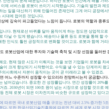
. 안전상의 문제 때문입니다. 하지만 로봇이 인간에게 해를 가하
자 이제 서비스용 로봇이 쓰이기 시작했습니다. 기술의 발전과 제
아하는 일을 대신하기 위해 만들어진 존재인데 그게 어디 공장에서
 시대에 접어든 것입니다.
일상에 깊숙이 파고들었다는 느낌이 듭니다. 로봇의 역할과 종류
니다. 현재로선 바퀴를 달아 움직이게 하는 정도면 상업적으로 수지
로 다닐 수 있게 됐습니다. 배송이나 물류 등도 로봇을 통해 할 
한 인식도 훨씬 긍정적으로 변화할 것이고요. 로봇과 함께 거리를
로도 로봇산업에 대한 투자와 기술력 축적 및 시장 선점을 둘러싼
해요. 현재 많은 시도가 이뤄지는 것을 보면 기업들이 로봇을 차세
술이 크게 향상되기 시작했어요. 수익을 낼 수 있는 단계까지 왔
주의사회에서 자본이 움직이는 곳이 곧 미래라고 볼 수 있겠죠.
과연 어느 수준까지 성장할 수 있으리라 전망하시는지 궁금합니다.
 넘어갔습니다. 중요한 건 성장률입니다. 연간 성장률이 20%를 
죠. 2030년이 되면 100조 원이 넘는 시장으로 성장할 것으로
 등 전체 로봇 시장은 이차전지와 비슷한 규모로 성장하고 있다고 
따르면 국내 로봇산업 매출 규모는 전년 대비 2.5% 증가한 5조6
다. 또한 한국산업기술진흥원에 따르면 전 세계 로봇 시장 규모는 20