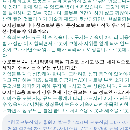
과거에 제조용 로봇은 사람과 동떨어져 있을 수밖에 없었습니다
해 인간과 함께 일할 수 있도록 법이 바뀌었습니다. 그렇게 되
을 실현해내고 있는 중입니다. 로봇은 인간이 하기 싫고 귀찮
상만 했던 것들이 이제 기술과 제도가 뒷받침되면서 현실화되는
Q 서빙로봇이나 청소로봇 등의 등장으로 로봇이 점차 우리의 
생각해볼 수 있을까요?
기술적으로는 뭐든 할 수 있습니다. 문제는 기술이 아니라 비용입
법 개정안’이 시행되면서 로봇이 보행자 지위를 얻게 되어 인도
것이 보다 자연스러워지는 해가 되리라고 예상합니다. 로봇에 대
다.
Q 로봇은 4차 산업혁명의 핵심 기술로 꼽히고 있고, 세계적으
세계가 주목하는 이유는 무엇인가요?
기업들은 계속 성장해야 합니다. 그러려면 성장 동력이 있어야 
다고 판단하는 거죠. 실제로 인공지능AI이나 로봇 부품·소재 기
루오션을 차지하기 위해 투자에 나서고 있는 상황입니다. 자본
Q 서비스용 로봇의 경우 현재 시장 규모는 어느 정도인가요? 
서비스용 로봇 시장 규모는 통계에 따라 다르지만 이제 조 단위는
수 있을까요? 이처럼 성장률이 높은 신기술이라면 주목할 만한 거
더하면 시장 규모는 훨씬 큽니다. 서비스용 로봇과 제조용 로봇
*한국로봇산업진흥원이 발표한 ‘2021년 로봇산업 실태조사’에 
체의 절반을 차지했으며, 서비스용 로봇은 9076억 원을 기록했