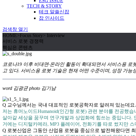
ESG ISSUE
TECH & STORY
테크 알쓸신잡
잡 인사이드
검색창 열기
HOME
>
Focus Story
>
Interview
서비스 로봇 경쟁력
핵심은 콘텐츠
코로나19 이후 비대면·온라인 활동이 확대되면서 서비스용 로
고 있다. 서비스용 로봇 기술은 현재 어떤 수준이며, 성장 가능
word 김광균 photo 김기남
Q 교수님께서는 국내 대표적인 로봇공학자로 알려져 있는데요.
저는 휴머노이드Humanoid(인간형 로봇) 관련 분야를 전공했
살아갈 세상을 꿈꾸며 연구개발과 상업화에 힘쓰는 중입니다. 
거에는 디지털카메라, MP3 플레이어, 전화기를 따로 썼지만
Q 로봇산업은 그동안 산업용 로봇을 중심으로 발전해왔다면 최