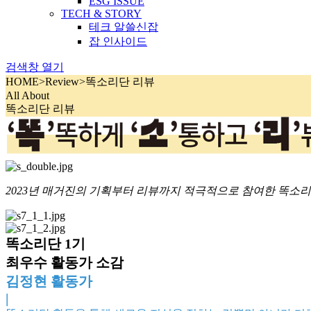
ESG ISSUE
TECH & STORY
테크 알쓸신잡
잡 인사이드
검색창 열기
HOME
>
Review
>
똑소리단 리뷰
All About
똑소리단 리뷰
2023년 매거진의 기획부터 리뷰까지 적극적으로 참여한 똑소리단
똑소리단 1기
최우수 활동가 소감
김정현 활동가
|