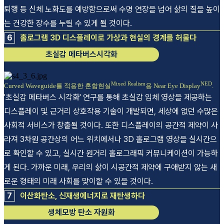
퇴행 등 신체 노화도를 예방함으로써 수명 연장을 넘어 삶의 질을 높이
는 건강한 장수를 누릴 수 있게 될 것이다.
6
홀로그램 3D 디스플레이로 가상과 현실의 경계를 허물다
초실감 메타버스시각화
Mixed Realism
NED
Curved Waveguide를 적용한 혼합현실
용 Near Eye Display
.
'초실감 메타버스 시각화' 연구를 통해 초실감 입체 영상을 제공하는
디스플레이 및 근거리 상호작용 기술이 개발되면, 세상에 없던 수많은
사회적 서비스가 창출될 것이다. 또한 디스플레이의 공간적 제약이 사
라져 3차원 공간상의 어느 위치에서나 3D 홀로그램 영상을 실시간으
로 확인할 수 있고, 실시간 원거리 홀로그래픽 커뮤니케이션이 가능하
게 된다. 가까운 미래, 우리의 삶이 시공간적 제약에 구애받지 않는 새
로운 형태의 미래 사회를 맞이할 수 있을 것이다.
7
이산화탄소, 신재생에너지로 재탄생하다
생체모방 탄소 자원화