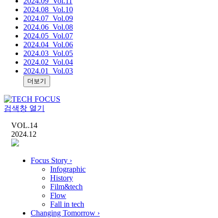
2024.09
_Vol.11
2024.08
_Vol.10
2024.07
_Vol.09
2024.06
_Vol.08
2024.05
_Vol.07
2024.04
_Vol.06
2024.03
_Vol.05
2024.02
_Vol.04
2024.01
_Vol.03
더보기
검색창 열기
VOL.
14
2024.12
Focus Story
›
Infographic
History
Film&tech
Flow
Fall in tech
Changing Tomorrow
›