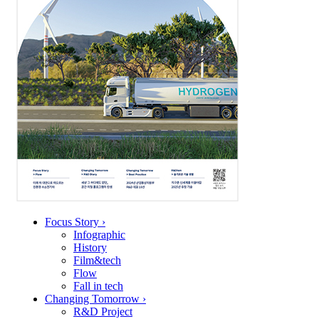
Focus Story
›
Infographic
History
Film&tech
Flow
Fall in tech
Changing Tomorrow
›
R&D Project