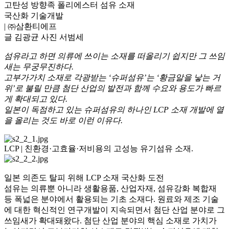
고탄성 방향족 폴리에스터 섬유 소재
국산화 기술개발
| ㈜삼환티에프
글
김광균
사진
서범세
섬유라고 하면 의류에 쓰이는 소재를 떠올리기 쉽지만 그 쓰임
새는 무궁무진하다.
고부가가치 소재로 각광받는 ‘슈퍼섬유’는 ‘황금알을 낳는 거
위’로 불릴 만큼 첨단 산업의 발전과 함께 수요와 용도가 빠르
게 확대되고 있다.
일본이 독점하고 있는 슈퍼섬유의 하나인 LCP 소재 개발에 열
을 올리는 것도 바로 이런 이유다.
LCP | 친환경·고효율·저비용의 고성능 유기섬유 소재.
일본 의존도 탈피 위해 LCP 소재 국산화 도전
섬유는 의류뿐 아니라 생활용품, 산업자재, 섬유강화 복합재
등 폭넓은 분야에서 활용되는 기초 소재다. 원료와 제조 기술
에 대한 혁신적인 연구개발이 지속되면서 첨단 산업 분야로 그
쓰임새가 확대돼왔다. 첨단 산업 분야의 핵심 소재로 가치가