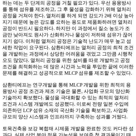
하는 데는 두 단계의 공정을 거칠 필요가 있다. 우선 용융방사
를 통해 섬유를 제조하고, 그 후 물성을 강화하기 위해 열처리
공정을 거쳐야 한다. 열처리를 하게 되면 강도가 2배 이상 높아
지기 때문에 높은 강도를 요하는 용도로 제품화하려면 열처리
공정이 반드시 필요하다. 하지만 이 과정에서 질소 농도가 조
금만 낮아져도 원사가 산화하거나 물성이 저하돼 섬유가 끊어
지기 쉽다. 이처럼 열처리 공정은 기술적 난도가 매우 높고 섬
세한 작업이 요구된다. 삼환티에프는 열처리 공정의 최적 조건
을 개발하는 과정에서 상당한 어려움을 겪었고 그만큼 시행착
오도 많았다. 열처리 공정을 위한 설비를 따로 개발하고 공정
조건을 최적화하는 데 많은 시간과 노력을 투입한 끝에 이러한
문제를 해결하고 성공적으로 MLCP 섬유를 제조할 수 있었다.
삼환티에프는 연구개발을 통해 MLCP 개발을 위한 최적의 용
융방사 공정 조건과 제조 기술은 물론, 사업화 규모의 양산화
기술까지 확보했다. 물성을 극대화할 수 있는 최적의 열처리
조건과 시스템 개발에도 성공했다. 이로써 전량 일본 수입에
의존하던 LCP 섬유 소재의 국산화 기술을 확보하고, 사업화
규모의 양산 시스템과 인프라까지 구축하는 성과를 거뒀다.
토목건축용 보강 복합재 시제품 개발을 완료한 것도 커다란 성
과다. 실제 산업 분야 적용 가능성을 보여준 첫 결과물이기 때