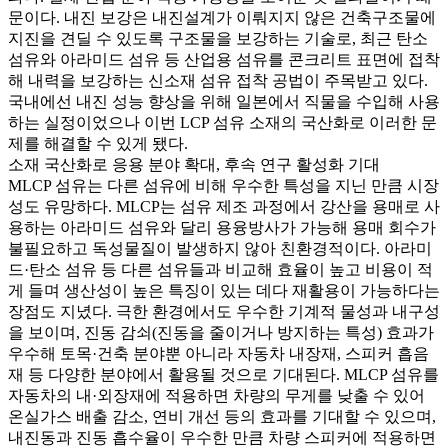
문이다. 내진 보강은 내진설계가 이뤄지지 않은 건축구조물에
지진을 견딜 수 있도록 구조물을 보강하는 기술로, 최근 탄소
섬유와 아라미드 섬유 등 산업용 섬유를 콘크리트 표면에 접착
해 내력을 보강하는 신소재 섬유 접착 공법이 주목받고 있다.
국내에선 내진 성능 향상을 위해 일본에서 직물을 수입해 사용
하는 실정이었으나 이번 LCP 섬유 소재의 국산화로 이러한 문
제를 해결할 수 있게 됐다.
소재 국산화로 응용 분야 확대, 후속 연구 활성화 기대
MLCP 섬유는 다른 섬유에 비해 우수한 특성을 지닌 만큼 시장
성도 유망하다. MLCP는 섬유 제조 과정에서 강산을 용매로 사
용하는 아라미드 섬유와 달리 용융방사가 가능해 용매 회수가
불필요하고 독성물질이 발생하지 않아 친환경적이다. 아라미
드·탄소 섬유 등 다른 섬유들과 비교해 효율이 높고 비용이 적
게 들며 생산성이 높은 특징이 있는 데다 재활용이 가능하다는
장점도 지녔다. 극한 환경에서도 우수한 기계적 물성과 내구성
을 보이며, 진동 감쇠(진동을 줄이거나 방지하는 특성) 효과가
우수해 토목·건축 분야뿐 아니라 자동차 내장재, 스피커 흡음
재 등 다양한 분야에서 활용될 것으로 기대된다. MLCP 섬유를
자동차의 내·외장재에 적용하면 차량의 무게를 낮출 수 있어
온실가스 배출 감소, 연비 개선 등의 효과를 기대할 수 있으며,
내진동과 진동 흡수율이 우수한 만큼 차량 스피커에 적용하면