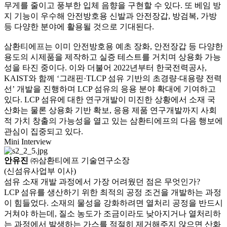
무게를 줄이고 풍부한 입체 음향을 구현할 수 있다. 또 베임 방
지 기능이 우수해 안전방호용 신발과 안전장갑, 방검복, 가방
등 다양한 분야에 활용될 것으로 기대된다.
삼환티에프는 이미 안전방호용 예초 장화, 안전장갑 등 다양한
용도의 시제품을 제작하고 실증 테스트를 거치며 상용화 가능
성을 타진 중이다. 이와 더불어 2022년부터 한국전력공사,
KAIST와 함께 ‘그래핀·TLCP 섬유 기반의 초경량·대용량 전력
선’ 개발을 진행하며 LCP 섬유의 응용 분야 확대에 기여하고
있다. LCP 섬유에 대한 연구개발이 미진한 상황에서 소재 국
산화는 물론 상용화 기반 확보, 응용 제품 연구개발까지 사회
적 가치 창출의 가능성을 열고 있는 삼환티에프의 다음 행보에
관심이 집중되고 있다.
Mini Interview
안유진
㈜삼환티에프 기술연구소장
(신섬유사업부 이사)
섬유 소재 개발 과정에서 가장 어려웠던 점은 무엇인가?
LCP 섬유를 생산하기 위한 최적의 공정 조건을 개발하는 과정
이 힘들었다. 소재의 물성을 강화하려면 열처리 공정을 반드시
거쳐야 하는데, 질소 농도가 조금이라도 낮아지거나 열처리하
는 과정에서 발생하는 가스를 적절히 제거해주지 않으면 산화