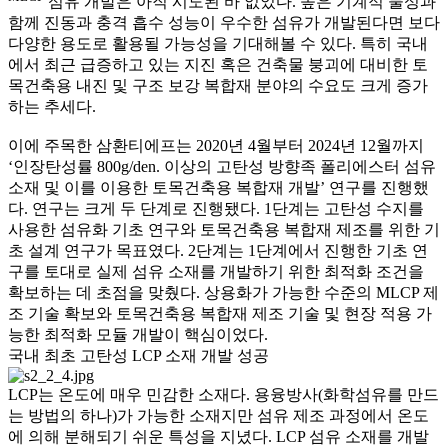
섬유 개발은 아직 시도된 바 없었다. 높은 기계적 물성과
함께 진동과 충격 흡수 성능이 우수한 섬유가 개발된다면 보다
다양한 용도로 활용될 가능성을 기대해볼 수 있다. 특히 국내
에서 최근 급증하고 있는 지진 혹은 건축물 붕괴에 대비한 토
목건축용 내진 및 구조 보강 복합재 분야의 수요도 크게 증가
하는 추세다.
이에 주목한 삼환티에프는 2020년 4월부터 2024년 12월까지
‘인장탄성률 800g/den. 이상의 고탄성 방향족 폴리에스터 섬유
소재 및 이를 이용한 토목건축용 복합재 개발’ 연구를 진행했
다. 연구는 크게 두 단계로 진행됐다. 1단계는 고탄성 수지를
사용한 섬유화 기초 연구와 토목건축용 복합재 제조를 위한 기
초 설계 연구가 목표였다. 2단계는 1단계에서 진행한 기초 연
구를 토대로 실제 섬유 소재를 개발하기 위한 최적화 조건을
확보하는 데 초점을 맞췄다. 상용화가 가능한 수준의 MLCP 제
조 기술 확보와 토목건축용 복합재 제조 기술 및 현장 적용 가
능한 최적화 모듈 개발이 핵심이었다.
국내 최초 고탄성 LCP 소재 개발 성공
LCP는 온도에 매우 민감한 소재다. 용융방사(화학섬유를 만드
는 방법의 하나)가 가능한 소재지만 섬유 제조 과정에서 온도
에 의해 분해되기 쉬운 특성을 지녔다. LCP 섬유 소재를 개발