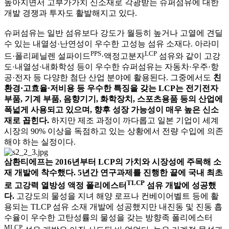
높아지면서 고부가가치 신소재로 각광받는 슈퍼섬유에 대한
개발 경쟁과 투자도 활발해지고 있다.
슈퍼섬유는 일반 섬유보다 강도가 월등히 높거나 고열에 견딜
수 있는 내열성·난연성이 우수한 고성능 섬유 소재다. 아라미
PPS
LCP
드·폴리페닐렌 설파이드
·액정고분자
섬유와 같이 고강
도·내열성·내화학성 등이 우수한 슈퍼섬유는 자동차·우주·항
공·전자 등 다양한 첨단 산업 분야에 활용된다. 그중에서도
친
환경·고효율·저비용 등 우수한 특징을 갖는 LCP는 전기전자
부품, 기계 부품, 음향기기, 화학장치, 스포츠용품 등의 산업에
폭넓게 사용되고 있으며, 향후 성장 가능성이 매우 높은 신소
재로 꼽힌다.
하지만 제조 과정이 까다롭고 일본 기업이 세계
시장의 90% 이상을 독점하고 있는 상황에서 전량 수입에 의존
해야 하는 실정이다.
삼환티에프는 2016년부터 LCP의 가치와 시장성에 주목해 소
재 개발에 착수했다. 5년간 연구과제를 진행한 끝에 국내 최초
TLCP
로 고강력 열방성 액정 폴리에스터
섬유 개발에 성공했
다.
고강도의 물성을 지녀 해양 로프나 컨베이어벨트 등에 활
용되는 TLCP 섬유 소재 개발에 성공했지만 내진동 및 진동 흡
수율이 우수한 고탄성률의 물성을 갖는 방향족 폴리에스터
MLCP