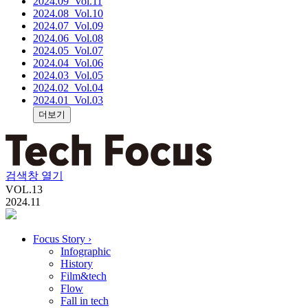
2024.09
_Vol.11
2024.08
_Vol.10
2024.07
_Vol.09
2024.06
_Vol.08
2024.05
_Vol.07
2024.04
_Vol.06
2024.03
_Vol.05
2024.02
_Vol.04
2024.01
_Vol.03
더보기
검색창 열기
VOL.
13
2024.11
Focus Story
›
Infographic
History
Film&tech
Flow
Fall in tech