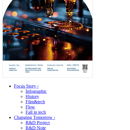
Focus Story
›
Infographic
History
Film&tech
Flow
Fall in tech
Changing Tomorrow
›
R&D Project
R&D Note