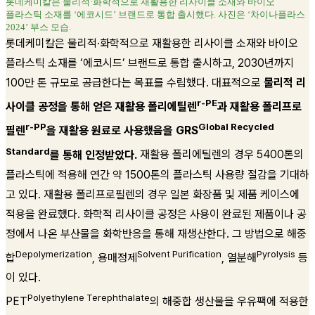
롯데케미칼은 물리적·화학적으로 재활용한 리사이클 소재와 바이오
플라스틱 소재를 ‘에코시드’ 브랜드로 통합 출시했다.
사진은 ‘차이나플라스
2024’ 부스 모습.
롯데케미칼은 물리적·화학적으로 재활용한 리사이클 소재와 바이오
플라스틱 소재를 ‘에코시드’ 브랜드로 통합 출시하고, 2030년까지
100만 톤 규모로 공급한다는 목표를 수립했다. 대표적으로
물리적 리
r-PE
사이클 공정을 통해 얻은 재활용 폴리에틸렌
과 재활용 폴리프로
r-PP
Global Recycled
필렌
을 재활용 원료로 사용했음을 GRS
Standard
를 통해 인정받았다.
재활용 폴리에틸렌의 경우 5400톤의
플라스틱에 적용해 연간 약 1500톤의 플라스틱 사용량 절감을 기대하
고 있다. 재활용 폴리프로필렌의 경우 일본 화장품 및 제품 케이스에
적용을 완료했다. 화학적 리사이클 공정은 사용이 완료된 제품이나 공
정에서 나온 부산물을 화학반응을 통해 재생산한다. 그 방법으로 해중
Depolymerization
Solvent Purification
Pyrolysis
합
, 용매정제
, 열분해
등
이 있다.
Polyethylene Terephthalate
PET
의 해중합 생산물을 우유팩에 적용한