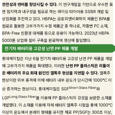
안전성과 연비를 향상시킬 수 있다.
이 연구개발을 기반으로 우수한 표
면 접지력과 내구성을 필요로 하는 레이싱 타이어용 SSBR 개발 및
상업화를 추진하고 있다. HBPA는 금호피앤비화학의 제품인 BPA를
원료로 활용한 고부가가치 수첨 제품군 중 하나로, 저황변 PC 소재,
BPA-Free 친환경 대체품 등으로 응용이 가능하다. 2023년 HBPA
5000톤 상업화 설비 구축을 완료하며 생산에 돌입했다.
전기차 배터리용 고강성 난연 PP 제품 개발
롯데케미칼은 지난 6월 전기차 배터리용 고강성 난연 PP 제품을 개발
해 고부가가치 제품을 확대했다. 이러한
난연 PP 플라스틱은 리튬이
온 배터리의 주요 화재 원인인 열폭주 현상을 지연할 수 있다.
열폭주
현상이란 외부 충격에 의해 배터리 내부 온도가 단시간에 1000°C 이
Short Glass Fiber
상 증가하는 현상이다. 롯데케미칼은 SGF
와
Long Glass Fiber
LGF
를 이용해 PP 플라스틱의 강성을 보완한 소재를
개발했다. 이 소재를 이용해 자체 배터리 열폭주 시험을 통해 1000°C
이상의 온도에서 본래의 형태를 유지한 채로 PP/SGF는 300초 이상,