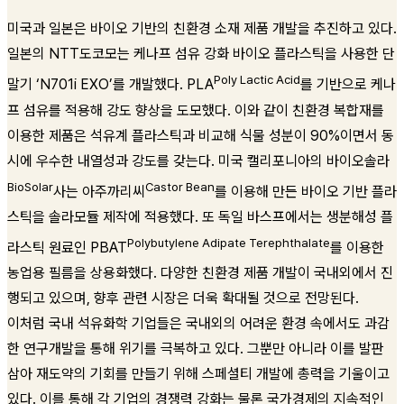
미국과 일본은 바이오 기반의 친환경 소재 제품 개발을 추진하고 있다.
일본의 NTT도코모는 케나프 섬유 강화 바이오 플라스틱을 사용한 단
Poly Lactic Acid
말기 ‘N701i EXO’를 개발했다. PLA
를 기반으로 케나
프 섬유를 적용해 강도 향상을 도모했다. 이와 같이 친환경 복합재를
이용한 제품은 석유계 플라스틱과 비교해 식물 성분이 90%이면서 동
시에 우수한 내열성과 강도를 갖는다. 미국 캘리포니아의 바이오솔라
BioSolar
Castor Bean
사는 아주까리씨
를 이용해 만든 바이오 기반 플라
스틱을 솔라모듈 제작에 적용했다. 또 독일 바스프에서는 생분해성 플
Polybutylene Adipate Terephthalate
라스틱 원료인 PBAT
를 이용한
농업용 필름을 상용화했다. 다양한 친환경 제품 개발이 국내외에서 진
행되고 있으며, 향후 관련 시장은 더욱 확대될 것으로 전망된다.
이처럼 국내 석유화학 기업들은 국내외의 어려운 환경 속에서도 과감
한 연구개발을 통해 위기를 극복하고 있다. 그뿐만 아니라 이를 발판
삼아 재도약의 기회를 만들기 위해 스페셜티 개발에 총력을 기울이고
있다. 이를 통해 각 기업의 경쟁력 강화는 물론 국가경제의 지속적인