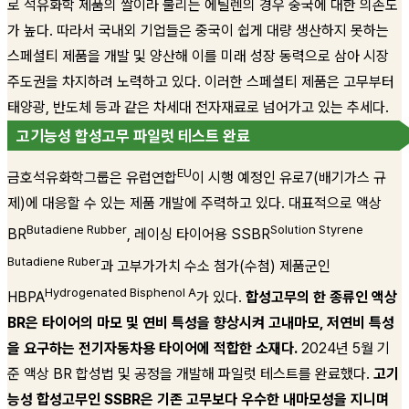
로 석유화학 제품의 쌀이라 불리는 에틸렌의 경우 중국에 대한 의존도
가 높다. 따라서 국내외 기업들은 중국이 쉽게 대량 생산하지 못하는
스페셜티 제품을 개발 및 양산해 이를 미래 성장 동력으로 삼아 시장
주도권을 차지하려 노력하고 있다. 이러한 스페셜티 제품은 고무부터
태양광, 반도체 등과 같은 차세대 전자재료로 넘어가고 있는 추세다.
고기능성 합성고무 파일럿 테스트 완료
EU
금호석유화학그룹은 유럽연합
이 시행 예정인 유로7(배기가스 규
제)에 대응할 수 있는 제품 개발에 주력하고 있다. 대표적으로 액상
Butadiene Rubber
Solution Styrene
BR
, 레이싱 타이어용 SSBR
Butadiene Ruber
과 고부가가치 수소 첨가(수첨) 제품군인
Hydrogenated Bisphenol A
HBPA
가 있다.
합성고무의 한 종류인 액상
BR은 타이어의 마모 및 연비 특성을 향상시켜 고내마모, 저연비 특성
을 요구하는 전기자동차용 타이어에 적합한 소재다.
2024년 5월 기
준 액상 BR 합성법 및 공정을 개발해 파일럿 테스트를 완료했다.
고기
능성 합성고무인 SSBR은 기존 고무보다 우수한 내마모성을 지니며