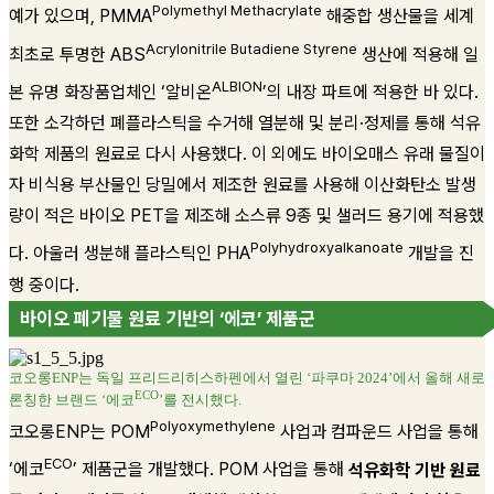
Polymethyl Methacrylate
예가 있으며, PMMA
해중합 생산물을 세계
Acrylonitrile Butadiene Styrene
최초로 투명한 ABS
생산에 적용해 일
ALBION
본 유명 화장품업체인 ‘알비온
’의 내장 파트에 적용한 바 있다.
또한 소각하던 폐플라스틱을 수거해 열분해 및 분리·정제를 통해 석유
화학 제품의 원료로 다시 사용했다. 이 외에도 바이오매스 유래 물질이
자 비식용 부산물인 당밀에서 제조한 원료를 사용해 이산화탄소 발생
량이 적은 바이오 PET을 제조해 소스류 9종 및 샐러드 용기에 적용했
Polyhydroxyalkanoate
다. 아울러 생분해 플라스틱인 PHA
개발을 진
행 중이다.
바이오 폐기물 원료 기반의 ‘에코’ 제품군
코오롱ENP는 독일 프리드리히스하펜에서 열린 ‘파쿠마 2024’에서 올해 새로
ECO
론칭한 브랜드 ‘에코
’를 전시했다.
Polyoxymethylene
코오롱ENP는 POM
사업과 컴파운드 사업을 통해
ECO
‘에코
’ 제품군을 개발했다. POM 사업을 통해
석유화학 기반 원료