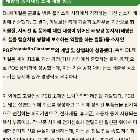
태양광 봉지재용 소재 개발 성공
DL케미칼은 글로벌 범용 플라스틱 시장에서 경쟁하는 대신 신소재 개
발에 집중했다. 그 결과, 메탈로센 촉매 기술과 노하우를 기반으로
화
학물질, 자외선 및 풍화에 대한 내성이 뛰어난 태양광 봉지재(태양전
지 셀을 캡슐처럼 봉합해 보호하는 역할을 하는 필름)용 소재인
Polyolefin Elastomer
POE
의 개발 및 상업화에 성공했다.
특히 DL케
미칼은 세계 최초로 기상 공정(기체 상태에서 중합하는 화학 공정)으
로 POE 상업화에 성공했는데, 이는 기존 공정 대비 탄소 배출을 감소
시키는 동시에 원가 경쟁력도 우수하다.
Notark
이 외에도 고절연성 PCB 소재인 노탁
레진을 개발했다. PCB
는 넓은 절연판 위에 회로를 형성하고 그 위에 장착된 부품들을 전기적
으로 연결하는 회로기판으로, 전자제품, 휴대폰, 자동차 등에 사용되는
핵심 부품이다. 각 부품 사이에 전기신호가 전달되면 절연판 위에서 미
세한 전기적 신호 손실이 발생하는데, 이는 곧 정보 전달 속도 하락과
발열로 이어진다. 그 때문에 차세대 통신에 쓰이는 초고성능 PCB는