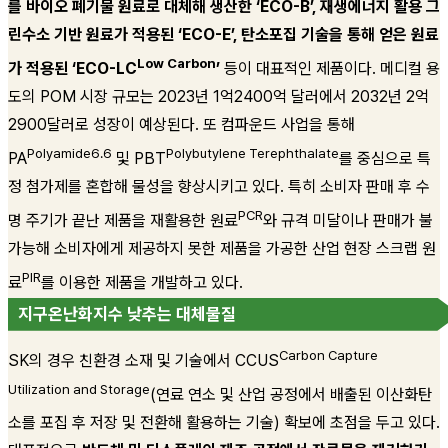
를 바이오 폐기물 원료로 대체해 생산한 ‘ECO-B’, 재생에너지 활용 그
린수소 기반 원료가 적용된 ‘ECO-E’, 탄소포집 기술을 통해 얻은 원료
Low Carbon
가 적용된 ‘ECO-LC
’
등이 대표적인 제품이다. 메디컬 용
도의 POM 시장 규모는 2023년 1억2400억 달러에서 2032년 2억
2900달러로 성장이 예상된다. 또 컴파운드 사업을 통해
Polyamide6.6
Polybutylene Terephthalate
PA
및 PBT
를 중심으로 특
정 첨가제를 혼합해 물성을 향상시키고 있다. 특히 소비자 판매 후 수
PCR
명 주기가 끝난 제품을 재활용한 원료
와 규격 미달이나 판매가 불
가능해 소비자에게 제공하지 못한 제품을 가공한 산업 현장 스크랩 원
PIR
료
를 이용한 제품을 개발하고 있다.
지구온난화지수 낮추는 대체물질
Carbon Capture
SK의 경우 친환경 소재 및 기술에서 CCUS
Utilization and Storage
(연료 연소 및 산업 공정에서 배출된 이산화탄
소를 포집 후 저장 및 전환해 활용하는 기술) 확보에 초점을 두고 있다.