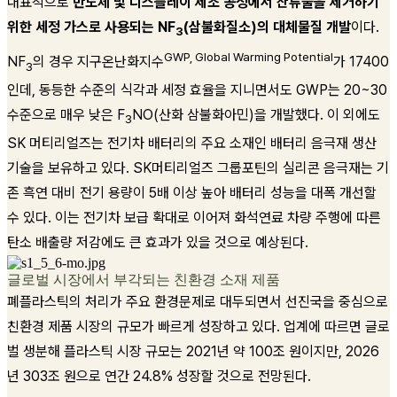
대표적으로
반도체 및 디스플레이 제조 공정에서 잔류물을 제거하기
위한 세정 가스로 사용되는 NF
(삼불화질소)의 대체물질 개발
이다.
3
GWP, Global Warming Potential
NF
의 경우 지구온난화지수
가 17400
3
인데, 동등한 수준의 식각과 세정 효율을 지니면서도 GWP는 20~30
수준으로 매우 낮은 F
NO(산화 삼불화아민)을 개발했다. 이 외에도
3
SK 머티리얼즈는 전기차 배터리의 주요 소재인 배터리 음극재 생산
기술을 보유하고 있다. SK머티리얼즈 그룹포틴의 실리콘 음극재는 기
존 흑연 대비 전기 용량이 5배 이상 높아 배터리 성능을 대폭 개선할
수 있다. 이는 전기차 보급 확대로 이어져 화석연료 차량 주행에 따른
탄소 배출량 저감에도 큰 효과가 있을 것으로 예상된다.
글로벌 시장에서 부각되는 친환경 소재 제품
폐플라스틱의 처리가 주요 환경문제로 대두되면서 선진국을 중심으로
친환경 제품 시장의 규모가 빠르게 성장하고 있다. 업계에 따르면 글로
벌 생분해 플라스틱 시장 규모는 2021년 약 100조 원이지만, 2026
년 303조 원으로 연간 24.8% 성장할 것으로 전망된다.