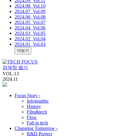
2024.09
_Vol.11
2024.08
_Vol.10
2024.07
_Vol.09
2024.06
_Vol.08
2024.05
_Vol.07
2024.04
_Vol.06
2024.03
_Vol.05
2024.02
_Vol.04
2024.01
_Vol.03
더보기
검색창 열기
VOL.
13
2024.11
Focus Story
›
Infographic
History
Film&tech
Flow
Fall in tech
Changing Tomorrow
›
R&D Project