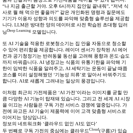
“나 지금 출근할 거야. 오후 6시까지 집안일 끝내줘”, “저녁 식
사로 뭘 해 먹으면 좋을까?” 같은 개인화된 명령과 질문에도
기기가 이용자 성향과 의도를 파악해 맞춤형 솔루션을 제공합
니다. LLM은 방대한 양의 데이터로 사전 학습된 초대형 딥러
Deep Learning
닝
모델입니다.
또 AI 기술을 적용한 로봇청소기는 집 안을 자동으로 청소할
수 있어 편리함을 제공합니다. 레이더 센서가 장착된 AI 에어
컨과 공기청정기는 반려동물 동선을 고려해 풍향과 온도·습도
까지 바꿔줍니다. AI 냉장고는 식품의 유통기한을 파악해 기
한이 임박한 식품을 알려주고, AI 세탁기는 운동이 끝날 때쯤
코스를 미리 설정해뒀던 ‘기능성 의류’로 알아서 바꿔주기도
합니다. AI로 새롭게 그려내는 일상의 풍경입니다.
이처럼 최근의 가전제품은 ‘AI 가전’이라는 이미지를 굳힐 만
큼 다양한 AI 기능이 탑재돼 있습니다. 그리고 전 세계 AI 시장
을 이끄는 사람들은 구독 가전 서비스 경쟁에 열중입니다. 가
전에 파고든 AI 기술이 제품력에 이어 고객 맞춤형 서비스로
이어지는 양상입니다.
정보의 네트워크화 ‘클라우드 없인 AI도 없다’
Cloud
두 번째로 구독 가전의 중심에는 클라우드
(구름)가 있습