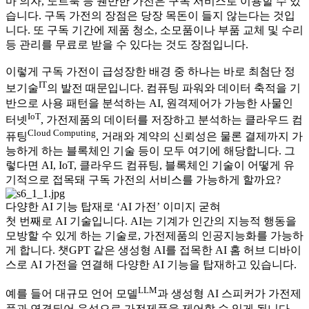
마 의자, 노트북 등 웬만한 가전은 구독 서비스로 이용할 수 있
습니다. 구독 가전의 장점은 당장 목돈이 들지 않는다는 것입
니다. 또 구독 기간에 제품 청소, 소모품이나 부품 교체 및 수리
등 관리를 무료로 받을 수 있다는 것도 장점입니다.
이렇게 구독 가전이 급성장한 배경 중 하나는 바로 최첨단 정
IT
보기술
의 발전 때문입니다. 컴퓨팅 파워와 데이터 축적을 기
반으로 사용 패턴을 분석하는 AI, 원격제어가 가능한 사물인
IoT
터넷
, 가전제품의 데이터를 저장하고 분석하는 클라우드 컴
Cloud Computing
퓨팅
, 거래와 계약의 신뢰성은 물론 결제까지 가
능하게 하는 블록체인 기술 등이 모두 여기에 해당합니다. 그
렇다면 AI, IoT, 클라우드 컴퓨팅, 블록체인 기술이 어떻게 유
기적으로 접목돼 구독 가전의 서비스를 가능하게 할까요?
다양한 AI 기능 탑재로 ‘AI 가전’ 이미지 굳혀
첫 번째로 AI 기술입니다. AI는 기계가 인간의 지능적 행동을
모방할 수 있게 하는 기술로, 가전제품의 인공지능화를 가능하
게 합니다. 챗GPT 같은 생성형 AI를 접목한 AI 홈 허브 디바이
스로 AI 가전을 연결해 다양한 AI 기능을 탑재하고 있습니다.
LLM
예를 들어 대규모 언어 모델
과 생성형 AI 스피커가 가전제
품과 연결되어 음성으로 가전제품을 제어할 수 있게 됩니다.