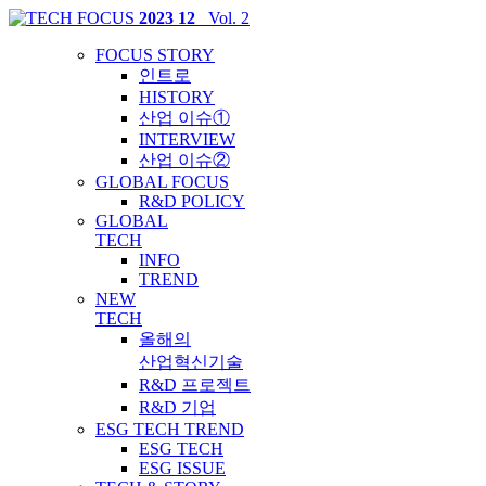
2023 12
_Vol. 2
FOCUS STORY
인트로
HISTORY
산업 이슈①
INTERVIEW
산업 이슈②
GLOBAL FOCUS
R&D POLICY
GLOBAL
TECH
INFO
TREND
NEW
TECH
올해의
산업혁신기술
R&D 프로젝트
R&D 기업
ESG TECH TREND
ESG TECH
ESG ISSUE