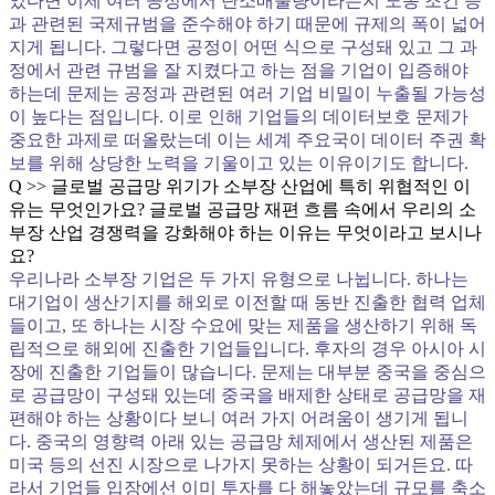
었다면 이제 여러 공정에서 탄소배출량이라든지 노동 조건 등
과 관련된 국제규범을 준수해야 하기 때문에 규제의 폭이 넓어
지게 됩니다. 그렇다면 공정이 어떤 식으로 구성돼 있고 그 과
정에서 관련 규범을 잘 지켰다고 하는 점을 기업이 입증해야
하는데 문제는 공정과 관련된 여러 기업 비밀이 누출될 가능성
이 높다는 점입니다. 이로 인해 기업들의 데이터보호 문제가
중요한 과제로 떠올랐는데 이는 세계 주요국이 데이터 주권 확
보를 위해 상당한 노력을 기울이고 있는 이유이기도 합니다.
Q >> 글로벌 공급망 위기가 소부장 산업에 특히 위협적인 이
유는 무엇인가요? 글로벌 공급망 재편 흐름 속에서 우리의 소
부장 산업 경쟁력을 강화해야 하는 이유는 무엇이라고 보시나
요?
우리나라 소부장 기업은 두 가지 유형으로 나뉩니다. 하나는
대기업이 생산기지를 해외로 이전할 때 동반 진출한 협력 업체
들이고, 또 하나는 시장 수요에 맞는 제품을 생산하기 위해 독
립적으로 해외에 진출한 기업들입니다. 후자의 경우 아시아 시
장에 진출한 기업들이 많습니다. 문제는 대부분 중국을 중심으
로 공급망이 구성돼 있는데 중국을 배제한 상태로 공급망을 재
편해야 하는 상황이다 보니 여러 가지 어려움이 생기게 됩니
다. 중국의 영향력 아래 있는 공급망 체제에서 생산된 제품은
미국 등의 선진 시장으로 나가지 못하는 상황이 되거든요. 따
라서 기업들 입장에선 이미 투자를 다 해놓았는데 규모를 축소