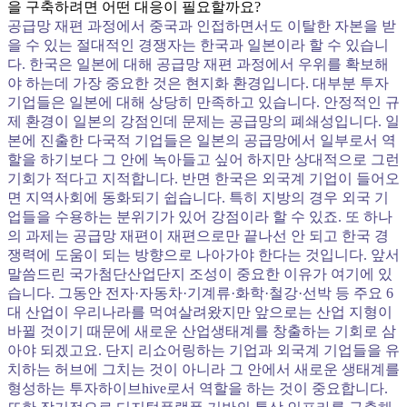
을 구축하려면 어떤 대응이 필요할까요?
공급망 재편 과정에서 중국과 인접하면서도 이탈한 자본을 받
을 수 있는 절대적인 경쟁자는 한국과 일본이라 할 수 있습니
다. 한국은 일본에 대해 공급망 재편 과정에서 우위를 확보해
야 하는데 가장 중요한 것은 현지화 환경입니다. 대부분 투자
기업들은 일본에 대해 상당히 만족하고 있습니다. 안정적인 규
제 환경이 일본의 강점인데 문제는 공급망의 폐쇄성입니다. 일
본에 진출한 다국적 기업들은 일본의 공급망에서 일부로서 역
할을 하기보다 그 안에 녹아들고 싶어 하지만 상대적으로 그런
기회가 적다고 지적합니다. 반면 한국은 외국계 기업이 들어오
면 지역사회에 동화되기 쉽습니다. 특히 지방의 경우 외국 기
업들을 수용하는 분위기가 있어 강점이라 할 수 있죠. 또 하나
의 과제는 공급망 재편이 재편으로만 끝나선 안 되고 한국 경
쟁력에 도움이 되는 방향으로 나아가야 한다는 것입니다. 앞서
말씀드린 국가첨단산업단지 조성이 중요한 이유가 여기에 있
습니다. 그동안 전자·자동차·기계류·화학·철강·선박 등 주요 6
대 산업이 우리나라를 먹여살려왔지만 앞으로는 산업 지형이
바뀔 것이기 때문에 새로운 산업생태계를 창출하는 기회로 삼
아야 되겠고요. 단지 리쇼어링하는 기업과 외국계 기업들을 유
치하는 허브에 그치는 것이 아니라 그 안에서 새로운 생태계를
형성하는 투자하이브hive로서 역할을 하는 것이 중요합니다.