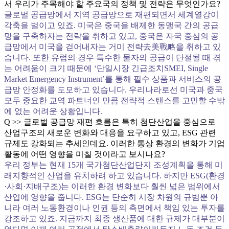
서 우리가 주목해야 할 주요국의 정책 및 전략은 무엇인가요?
글로벌 공급망에서 지역 공급망으로 재편되면서 세계열강이
각축을 벌이고 있죠. 미국은 중국을 배제한 동맹국 간의 공급
망을 구축하자는 전략을 취하고 있고, 중국은 자국 중심의 공
급망에서 미국을 걷어내자는 거미 전략去美戰略을 취하고 있
습니다. 또한 유럽의 경우 특수한 물자의 공급이 단절될 때 겪
는 어려움이 크기 때문에 ‘단일시장 긴급조치SMEI, Single
Market Emergency Instrument’를 통해 필수 상품과 서비스의 공
급망 안정화를 도모하고 있습니다. 우리나라로선 미국과 중국
모두 중요한 교역 파트너인 만큼 전략적 스탠스를 고민할 수밖
에 없는 어려운 상황입니다.
Q >> 글로벌 공급망 재편 흐름은 특히 첨단산업을 중심으로
산업구조의 새로운 변화와 대응을 요구하고 있고, ESG 관련
규제도 강화되는 추세인데요. 이러한 통상 환경의 변화가 기업
활동에 어떤 영향을 미칠 것이라고 보시나요?
우리 정부는 현재 15개 국가첨단산업단지 조성계획을 통해 미
래지향적인 산업을 유치하려 하고 있습니다. 하지만 ESG(환경
·사회·지배구조)는 이러한 환경 변화보다 훨씬 넓은 범위에서
산업에 영향을 줍니다. ESG는 단순히 시장 차원의 규범뿐 아
니라 여러 노동환경이나 인권 등의 측면에서 책임 있는 투자를
강조하고 있죠. 지금까지 최종 생산품에 대한 규제가 대부분이