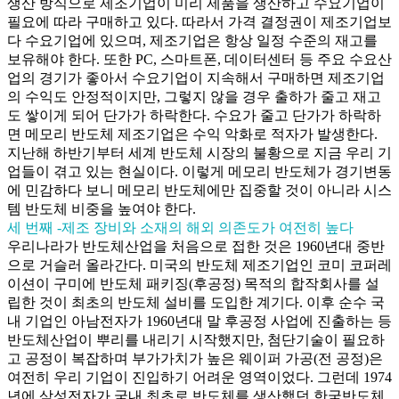
생산 방식으로 제조기업이 미리 제품을 생산하고 수요기업이
필요에 따라 구매하고 있다. 따라서 가격 결정권이 제조기업보
다 수요기업에 있으며, 제조기업은 항상 일정 수준의 재고를
보유해야 한다. 또한 PC, 스마트폰, 데이터센터 등 주요 수요산
업의 경기가 좋아서 수요기업이 지속해서 구매하면 제조기업
의 수익도 안정적이지만, 그렇지 않을 경우 출하가 줄고 재고
도 쌓이게 되어 단가가 하락한다. 수요가 줄고 단가가 하락하
면 메모리 반도체 제조기업은 수익 악화로 적자가 발생한다.
지난해 하반기부터 세계 반도체 시장의 불황으로 지금 우리 기
업들이 겪고 있는 현실이다. 이렇게 메모리 반도체가 경기변동
에 민감하다 보니 메모리 반도체에만 집중할 것이 아니라 시스
템 반도체 비중을 높여야 한다.
세 번째 -제조 장비와 소재의 해외 의존도가 여전히 높다
우리나라가 반도체산업을 처음으로 접한 것은 1960년대 중반
으로 거슬러 올라간다. 미국의 반도체 제조기업인 코미 코퍼레
이션이 구미에 반도체 패키징(후공정) 목적의 합작회사를 설
립한 것이 최초의 반도체 설비를 도입한 계기다. 이후 순수 국
내 기업인 아남전자가 1960년대 말 후공정 사업에 진출하는 등
반도체산업이 뿌리를 내리기 시작했지만, 첨단기술이 필요하
고 공정이 복잡하며 부가가치가 높은 웨이퍼 가공(전 공정)은
여전히 우리 기업이 진입하기 어려운 영역이었다. 그런데 1974
년에 삼성전자가 국내 최초로 반도체를 생산했던 한국반도체