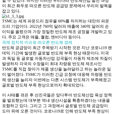
할 수 있었다. 하지만 이러한 우리나라 반도체산업 발전 과정
이 최근 화두로 떠오른 반도체 공급망 문제에서 우리의 발목을
잡고 있다.
TSMC는 세계 파운드리 점유율 60%를 차지하는 대만의 파운
드리 기업이다. 2022년 760억 달러의 매출에 340억 달러의 순
이익을 올렸으며 가장 정밀한 반도체 제조 공정을 개발하고 있
다. 주요 고객은 애플, 퀄컴, 엔비디아 등이다.
국제 정치적 이슈로 떠오른 반도체 경제
반도체 공급망이 최근 주목받기 시작한 것은 지난 코로나19 팬
데믹 기간에 발생한 글로벌 반도체 부족 현상 때문이다. 미국
과 독일 등 글로벌 자동차산업 강국들이 자동차 제조에 차질이
발생하자 각국의 수장들이 최대 차량용 반도체 제조사인
TSMC를 직접 찾아가 제품 생산을 늘려달라고 하는 놀라운 일
이 벌어졌다. TSMC가 이러한 긴급 요청에 대응해 차량용 반도
체 생산을 늘리자 이번에는 다른 시스템 반도체가 부족해졌고
글로벌 반도체 부족 현상으로까지 확대되었다.
이 사태를 겪은 후 선진국들은 앞다투어 반도체산업 육성 정책
을 발표했는데 대부분 역내 생산시설을 확충하겠다는 내용을
포함하고 있다. 그리고 그 과정에서 글로벌 반도체 공급망이
도마 위에 오른 것이다. 코로나19로 인해 반도체 부족 현상이