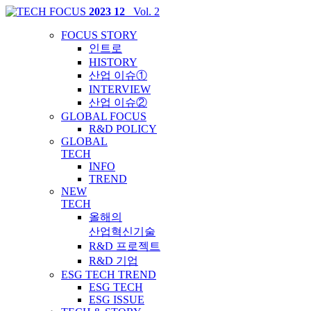
2023 12
_Vol. 2
FOCUS STORY
인트로
HISTORY
산업 이슈①
INTERVIEW
산업 이슈②
GLOBAL FOCUS
R&D POLICY
GLOBAL
TECH
INFO
TREND
NEW
TECH
올해의
산업혁신기술
R&D 프로젝트
R&D 기업
ESG TECH TREND
ESG TECH
ESG ISSUE