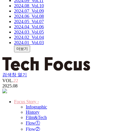
2024.09
_Vol.11
2024.08
_Vol.10
2024.07
_Vol.09
2024.06
_Vol.08
2024.05
_Vol.07
2024.04
_Vol.06
2024.03
_Vol.05
2024.02
_Vol.04
2024.01
_Vol.03
더보기
검색창 열기
VOL.
22
2025.08
Focus Story
›
Infographic
History
Film&Tech
Flow①
Flow②