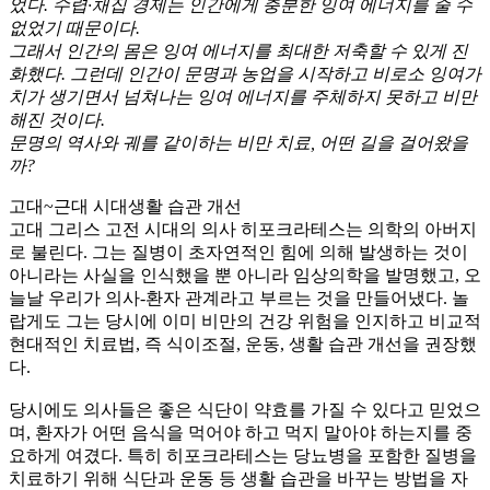
었다. 수렵·채집 경제는 인간에게 충분한 잉여 에너지를 줄 수
없었기 때문이다.
그래서 인간의 몸은 잉여 에너지를 최대한 저축할 수 있게 진
화했다. 그런데 인간이 문명과 농업을 시작하고 비로소 잉여가
치가 생기면서 넘쳐나는 잉여 에너지를 주체하지 못하고 비만
해진 것이다.
문명의 역사와 궤를 같이하는 비만 치료, 어떤 길을 걸어왔을
까?
고대~근대 시대
생활 습관 개선
고대 그리스 고전 시대의 의사 히포크라테스는 의학의 아버지
로 불린다. 그는 질병이 초자연적인 힘에 의해 발생하는 것이
아니라는 사실을 인식했을 뿐 아니라 임상의학을 발명했고, 오
늘날 우리가 의사-환자 관계라고 부르는 것을 만들어냈다. 놀
랍게도 그는 당시에 이미 비만의 건강 위험을 인지하고 비교적
현대적인 치료법, 즉 식이조절, 운동, 생활 습관 개선을 권장했
다.
당시에도 의사들은 좋은 식단이 약효를 가질 수 있다고 믿었으
며, 환자가 어떤 음식을 먹어야 하고 먹지 말아야 하는지를 중
요하게 여겼다. 특히 히포크라테스는 당뇨병을 포함한 질병을
치료하기 위해 식단과 운동 등 생활 습관을 바꾸는 방법을 자