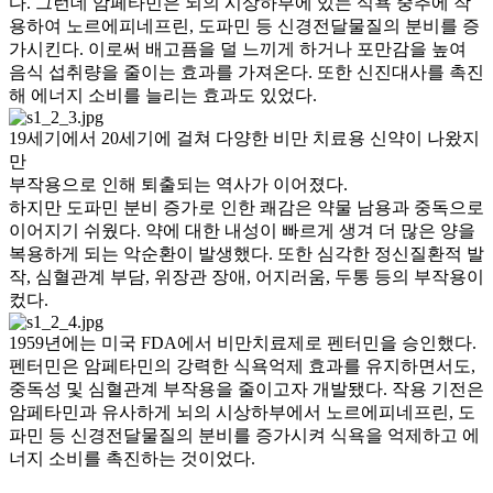
다. 그런데 암페타민은 뇌의 시상하부에 있는 식욕 중추에 작
용하여 노르에피네프린, 도파민 등 신경전달물질의 분비를 증
가시킨다. 이로써 배고픔을 덜 느끼게 하거나 포만감을 높여
음식 섭취량을 줄이는 효과를 가져온다. 또한 신진대사를 촉진
해 에너지 소비를 늘리는 효과도 있었다.
19세기에서 20세기에 걸쳐 다양한 비만 치료용 신약이 나왔지
만
부작용으로 인해 퇴출되는 역사가 이어졌다.
하지만 도파민 분비 증가로 인한 쾌감은 약물 남용과 중독으로
이어지기 쉬웠다. 약에 대한 내성이 빠르게 생겨 더 많은 양을
복용하게 되는 악순환이 발생했다. 또한 심각한 정신질환적 발
작, 심혈관계 부담, 위장관 장애, 어지러움, 두통 등의 부작용이
컸다.
1959년에는 미국 FDA에서 비만치료제로 펜터민을 승인했다.
펜터민은 암페타민의 강력한 식욕억제 효과를 유지하면서도,
중독성 및 심혈관계 부작용을 줄이고자 개발됐다. 작용 기전은
암페타민과 유사하게 뇌의 시상하부에서 노르에피네프린, 도
파민 등 신경전달물질의 분비를 증가시켜 식욕을 억제하고 에
너지 소비를 촉진하는 것이었다.