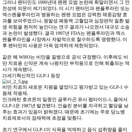
그러나 펜터민도 1990년대 펜펜 요법 논란에 휘말리면서 그 안
전성에 의문이 제기되었다. 이 시기 펜터민과 펜플루라민 또는
덱스펜플루라민과 병용하는 펜펜 요법은 강력한 체중감량 효
과를 보여주었으나, 원발성 폐동맥 고혈압과 심장판막 질환 발
생 위험을 현저히 높인다는 연구 결과가 나오면서 대규모 소송
과 논란이 발생했다. 결국 1997년 FDA는 펜플루라민과 덱스
펜플루라민을 시장에서 자발적으로 철수하도록 명령했다. 이
후 펜터민의 사용은 더욱 엄격하게 제한되었다.
같은 해 WHO는 비만을 질병으로 공식 규정했다. 이후에도 비
만 치료용 신약은 계속 나왔지만 부작용으로 인해 퇴출되는 역
사가 계속됐다.
21세기
혁신적인 GLP-1 등장
비만 치료의 새로운 지평을 열었다고 평가받고 있는 GLP-1 수
용체 작용제.
인크레틴 호르몬의 일종인 글루카곤 유사 펩타이드-1, 줄여서
GLP-1은 1987년 발견됐다. 인슐린 분비를 자극하고 혈당을 낮
추는 효과가 있음이 밝혀졌다. 때문에 초기에는 주로 당뇨병
치료제로서의 잠재력에 초점을 맞췄다.
초기 연구에서 GLP-1이 식욕을 억제하고 음식 섭취량을 줄이