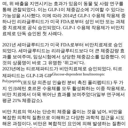
며, 위 배출을 지연시키는 효과가 있음이 동물 및 사람 연구를
통해 관찰되었다. 이는 GLP-1이 체중감소에 기여할 수 있다는
가능성을 시사했다. 이에 따라 2014년 GLP-1 수용체 작용제 중
하나인 리라글루티드가 미국 FDA로부터 성인 비만 또는 과체
중 치료제로 공식 승인되었다. GLP-1 수용체 작용제가 비만치
료제로 단독 승인된 첫 사례다.
2021년 세마글루티드가 미국 FDA로부터 비만치료제로 승인
되었다. 세마글루티드는 리라글루티드보다 더 큰 체중감량 효
과를 보여주며, 임상시험에서 상당한 체중감소를 입증했다. 이
것의 상품명이 바로 그 유명한 ‘위고비’다.
2023년에는 티르제파티드가 비만치료제로 승인되었다. 티르
Glucose-dependent Insulinotropic
제파티드는 GLP-1과 GIP
Polypeptide
(포도당 의존성 인슐린 분비 촉진 폴리펩티드) 두 가
지 인크레틴 호르몬 수용체를 모두 활성화하는 이중 작용제로,
비만 치료에서 더욱 뛰어난 효과를 보여주었다(일부 연구에서
평균 21% 체중감소).
비만 치료의 역사는 단순히 체중을 줄이는 것을 넘어, 비만을
복잡한 의학적 질환으로 이해하고 다양한 과학적 접근을 시도
해온 과정이다. 비만은 복합적인 요인에 의해 발생하는 질환이